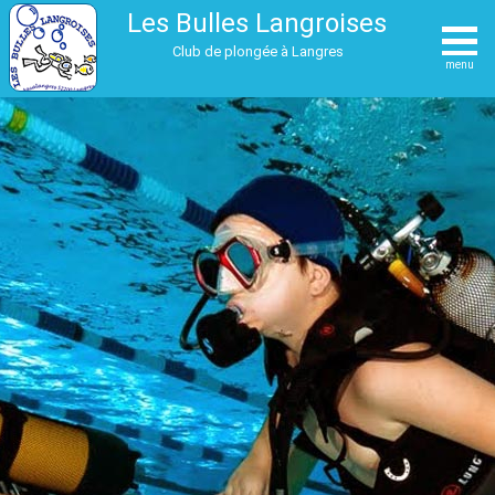
Les Bulles Langroises
Club de plongée à Langres
menu
Le club
Adhésion
Activités
Formations
Photos